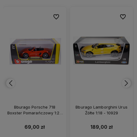
bionych
Do ulubionych
Do ulubi
Bburago Porsche 718
Bburago Lamborghini Urus
Boxster Pomarańczowy 1:24
Żółte 1:18 - 10929
- 10879
69,00 zł
189,00 zł