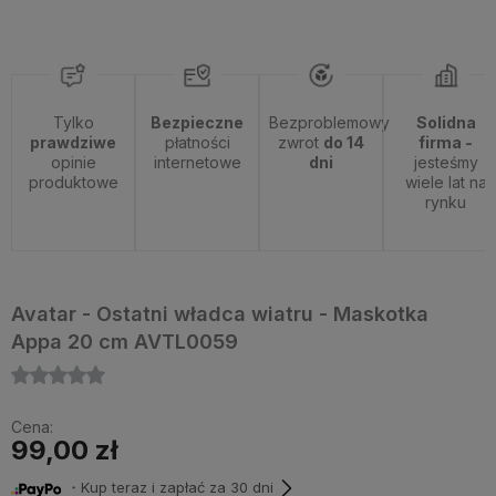
Tylko
Bezpieczne
Bezproblemowy
Solidna
prawdziwe
płatności
zwrot
do 14
firma -
opinie
internetowe
dni
jesteśmy
produktowe
wiele lat na
rynku
Avatar - Ostatni władca wiatru - Maskotka
Appa 20 cm AVTL0059
Cena:
99,00 zł
・Kup teraz i zapłać za 30 dni