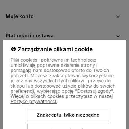
Moje konto
Płatności i dostawa
🍪 Zarządzanie plikami cookie
Informacje
Pliki cookies i pokrewne im technologie
umożliwiają poprawne działanie strony i
pomagają nam dostosować ofertę do Twoich
O nas
potrzeb. Możesz zaakceptować wykorzystanie
przez nas wszystkich tych plików i przejść do
sklepu lub dostosować użycie plików do swoich
preferencji, wybierając opcję "Dostosuj zgody".
Więcej o plikach cookies przeczytasz w naszej
Polityce prywatności.
Zaakceptuj tylko niezbędne
Sklep internetowy Shoper.pl
Szablon Shoper Modern 3.0™
od
GrowCommerce