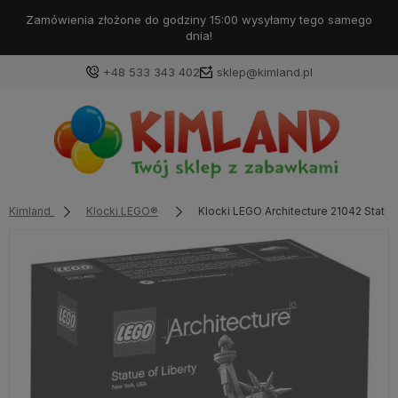
Darmowa dostawa od 99 zł!
+48 533 343 402
sklep@kimland.pl
Kimland
Klocki LEGO®
Klocki LEGO Architecture 21042 Statua