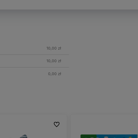
nych
10,00 zł
10,00 zł
0,00 zł
Do ulubionych
Do ulubionych