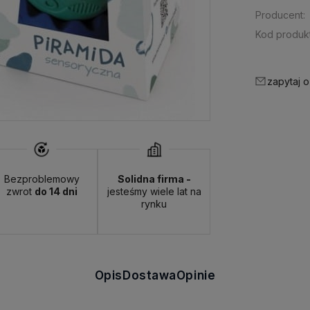
Producent:
Kod produkt
zapytaj o
Bezproblemowy
Solidna firma -
zwrot
do 14 dni
jesteśmy wiele lat na
rynku
Opis
Dostawa
Opinie