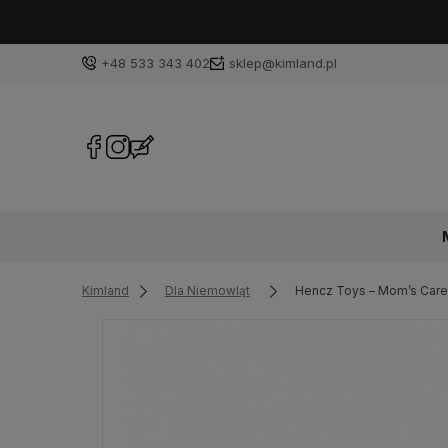
+48 533 343 402
sklep@kimland.pl
Kimland
Dla Niemowląt
Hencz Toys – Mom’s Care 