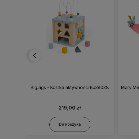
ll Buddy
BigJigs - Kostka aktywności BJ38038
Mary Me
ePlush
219,00 zł
Do koszyka