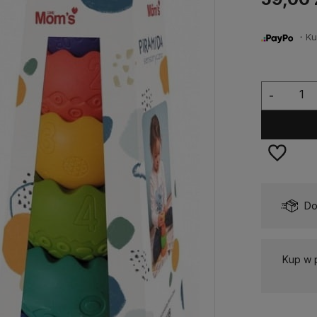
・Kup 
-
Dostępność:
Dostępny
Do
Kup w 