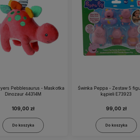
yers Pebblesaurus - Maskotka
Świnka Peppa - Zestaw 5 fig
Dinozaur 44314M
kąpieli E73923
109,00 zł
99,00 zł
Do koszyka
Do koszyka