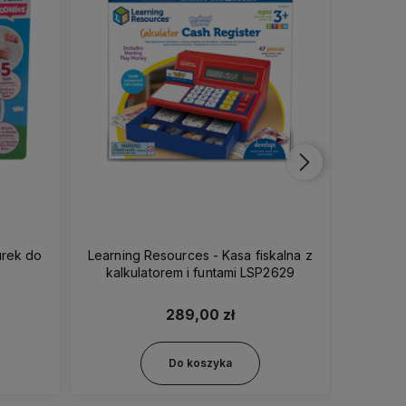
urek do
Learning Resources - Kasa fiskalna z
Little
kalkulatorem i funtami LSP2629
289,00 zł
Do koszyka