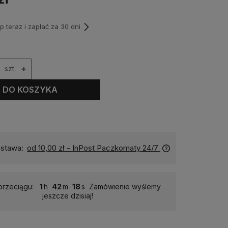
teraz i zapłać za 30 dni
szt.
+
DO KOSZYKA
stawa:
od 10,00 zł
- InPost Paczkomaty 24/7
przeciągu:
1
42
17
Zamówienie wyślemy
jeszcze dzisiaj!