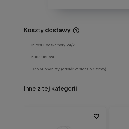
Koszty dostawy
Cena nie zawiera ewentual
InPost Paczkomaty 24/7
kosztów płatności
Kurier InPost
Odbiór osobisty
(odbiór w siedzibie firmy)
Inne z tej kategorii
Do ulubionych
Do ulubionych
Do ulubionych
Do ulubionych