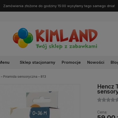
Darmowa dostawa od 99 zł!
Menu
Sklep stacjonarny
Promocje
Nowości
Blo
– Piramida sensoryczna – 813
Hencz T
sensory
Cena:
59,00 