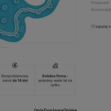
Producent:
Kod produkt
zapytaj o
Bezproblemowy
Solidna firma -
zwrot
do 14 dni
jesteśmy wiele lat na
rynku
Opis
Dostawa
Opinie