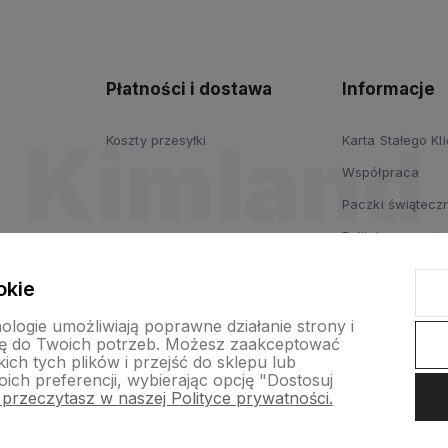
Płatności i dostawa
Informacje
Koszty przesyłki
Karta Stałego Kl
Współpraca
Paczki świąteczn
Polityka prywatn
Regulamin
okie
nologie umożliwiają poprawne działanie strony i
ę do Twoich potrzeb. Możesz zaakceptować
ch tych plików i przejść do sklepu lub
ich preferencji, wybierając opcję "Dostosuj
 przeczytasz w naszej Polityce prywatności.
p internetowy Shoper.pl
Szablon Shoper Modern 3.0™
od GrowComm