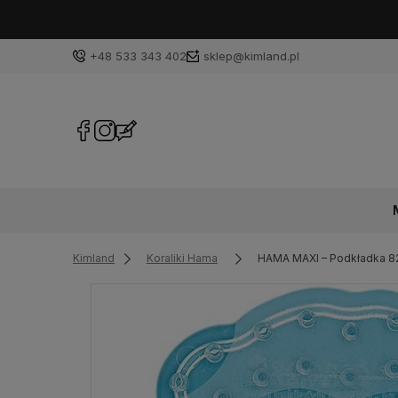
+48 533 343 402
sklep@kimland.pl
Kimland
Koraliki Hama
HAMA MAXI – Podkładka 8