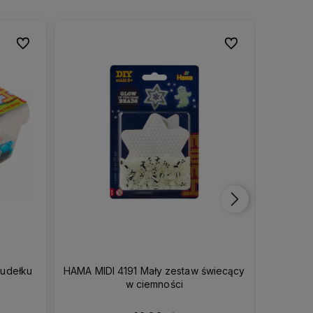
Do ulubionych
Do ulubionych
Do ulubionych
Do ulubionych
udełku
HAMA MIDI 4191 Mały zestaw świecący
HAM
w ciemności