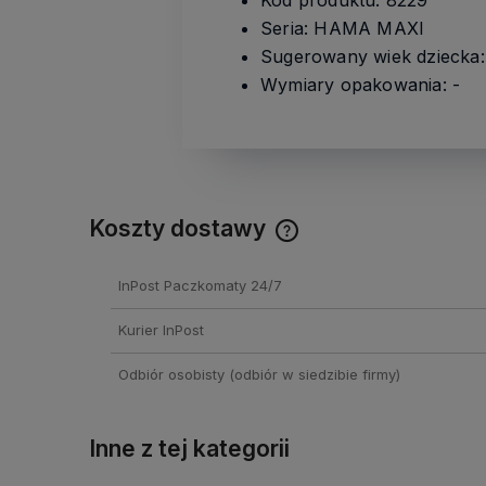
Kod produktu: 8229
Seria: HAMA MAXI
Sugerowany wiek dziecka: 
Wymiary opakowania: -
Koszty dostawy
Cena nie zawiera ewentual
InPost Paczkomaty 24/7
kosztów płatności
Kurier InPost
Odbiór osobisty
(odbiór w siedzibie firmy)
Inne z tej kategorii