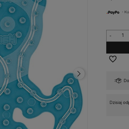
・Kup 
-
Dostępność:
Dostępny
Do
Dzisiaj o