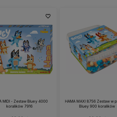
Do ulubionych
Do ulubionych
 MIDI - Zestaw Bluey 4000
HAMA MAXI 8756 Zestaw w p
koralików 7916
Bluey 900 koralików