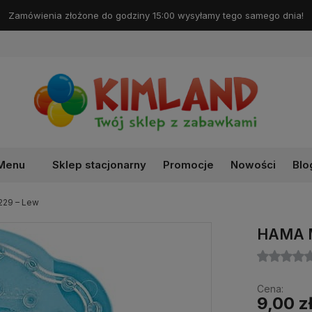
Darmowa dostawa od 99 zł!
Menu
Sklep stacjonarny
Promocje
Nowości
Blo
229 – Lew
HAMA M
Cena:
9,00 z