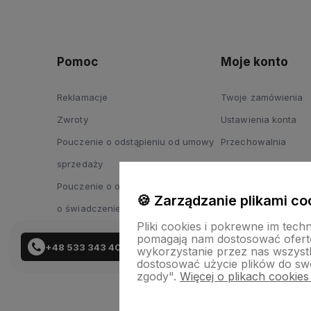
Pomoc
Moje konto
Reklamacje
Twoje zamówienia
Zwroty
Ustawienia konta
Pouczenie o odstąpieniu od umowy
Przechowalnia
sprzedaży
Pouczenie o odstąpieniu od umowy
🍪 Zarządzanie plikami co
o świadczenie usług
Pliki cookies i pokrewne im tech
pomagają nam dostosować ofert
+48 533 343 402
wykorzystanie przez nas wszystki
dostosować użycie plików do swo
zgody".
Więcej o plikach cookies
Skle