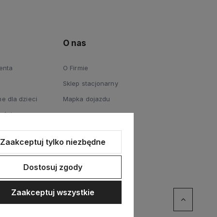
O nas
ienta
O Firmie
Sklep stacjonarny
e dla dzieci
Mapka dojazdu
ości
Zaakceptuj tylko niezbędne
Dostosuj zgody
Zaakceptuj wszystkie
erce