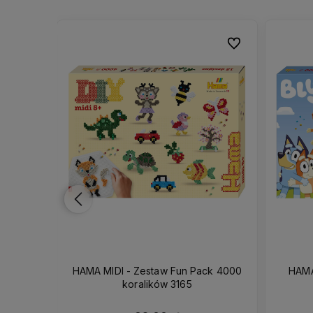
Do ulubionych
Do ulubionych
Do ulubionych
Do ulubionych
orożce 2
HAMA MIDI - Zestaw Fun Pack 4000
HAMA
koralików 3165