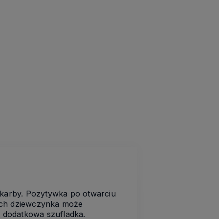
skarby. Pozytywka po otwarciu
órych dziewczynka może
t dodatkowa szufladka.