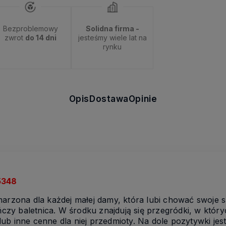
Bezproblemowy
Solidna firma -
zwrot
do 14 dni
jesteśmy wiele lat na
rynku
Opis
Dostawa
Opinie
5348
marzona dla każdej małej damy, która lubi chować swoje 
tańczy baletnica. W środku znajdują się przegródki, w kt
ub inne cenne dla niej przedmioty. Na dole pozytywki jes