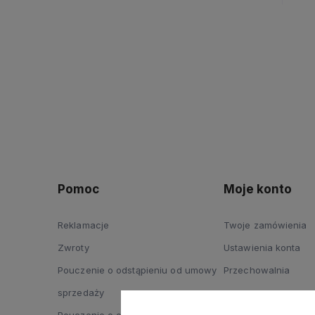
Pomoc
Moje konto
Reklamacje
Twoje zamówienia
Zwroty
Ustawienia konta
Pouczenie o odstąpieniu od umowy
Przechowalnia
sprzedaży