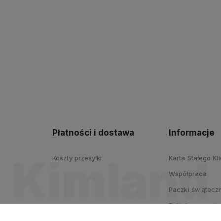
Płatności i dostawa
Informacje
Koszty przesyłki
Karta Stałego Kl
Współpraca
Paczki świąteczn
Polityka prywatn