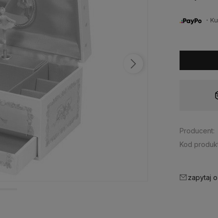
・Kup 
Dostępność:
tymczasowo niedostępny
Producent:
Kod produkt
zapytaj o