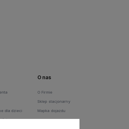
O nas
ienta
O Firmie
Sklep stacjonarny
e dla dzieci
Mapka dojazdu
ości