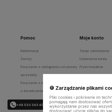
Pomoc
Moje konto
Reklamacje
Twoje zamówienia
Zwroty
Ustawienia konta
Pouczenie o odstąpieniu od umowy
Przechowalnia
sprzedaży
Pouczenie o odstąpieniu od umowy
🍪 Zarządzanie plikami co
o świadczenie usług
Pliki cookies i pokrewne im tech
pomagają nam dostosować ofert
+48 533 343 402
wykorzystanie przez nas wszystki
dostosować użycie plików do swo