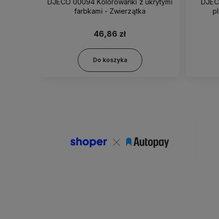
 - Mała
DJECO 00094 Kolorowanki z ukrytymi
DJEC
farbkami - Zwierzątka
pl
46,86 zł
Do koszyka