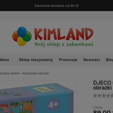
Darmowa dostawa od 99 zł!
Menu
Sklep stacjonarny
Promocje
Nowości
Blo
zaika Animo – Kolorowe obrazki
DJECO 
obrazki
Cena:
89,00 