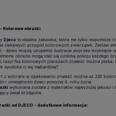
- Kolorowe obrazki
my
Djeco
to idealna zabawka, która nie tylko wspomoże roz
ia ciekawych przygód kolorowych zwierzątek. Zestaw skła
i - dzieci muszą uzupełnić ilustracje poprzez wciśnięcie 
pełnione obrazki mogą stać się ozdobą pokoju każdego br
ć razy! Na kolorowych planszach znaleźć można ptaka, k
ak spodoba ci się najbardziej?
art z wzorami w opakowaniu znaleźć można aż 230 kolor
 i umiejętności dzieci powyżej 4. roku życia.
azki
wykonana została z materiałów najwyższej jakości i ś
jący świat brzdąców.
razki od DJECO - dodatkowe informacje: