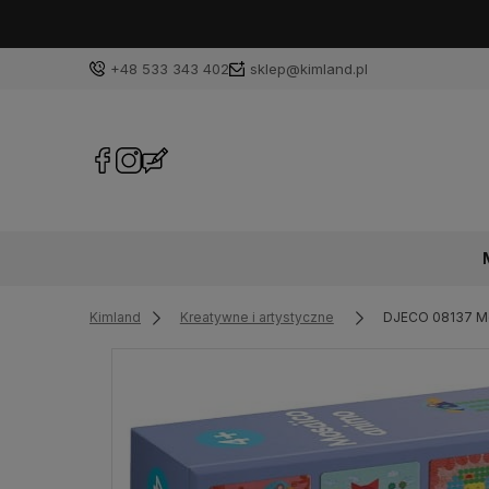
+48 533 343 402
sklep@kimland.pl
Kimland
Kreatywne i artystyczne
DJECO 08137 Mo