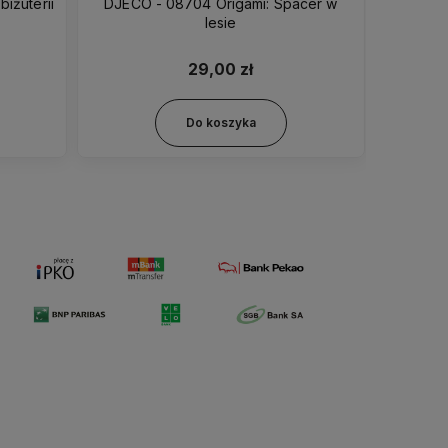
iżuterii
DJECO - 08704 Origami: Spacer w
DJECO 
lesie
29,00 zł
Do koszyka