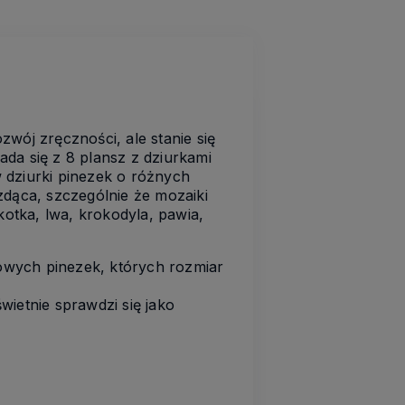
wój zręczności, ale stanie się
da się z 8 plansz z dziurkami
w dziurki pinezek o różnych
zdąca, szczególnie że mozaiki
otka, lwa, krokodyla, pawia,
owych pinezek, których rozmiar
wietnie sprawdzi się jako