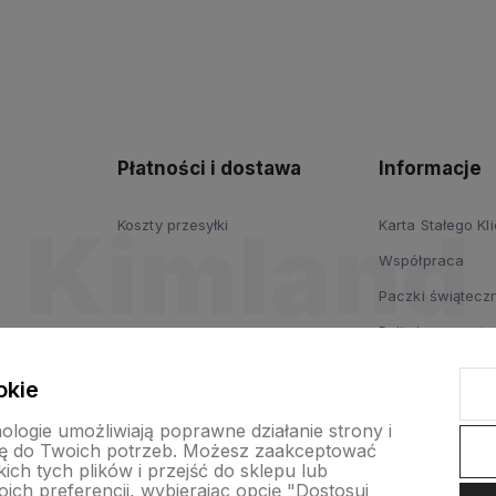
Płatności i dostawa
Informacje
Koszty przesyłki
Karta Stałego Kl
Współpraca
Paczki świąteczn
Polityka prywatn
Regulamin
okie
nologie umożliwiają poprawne działanie strony i
ę do Twoich potrzeb. Możesz zaakceptować
ch tych plików i przejść do sklepu lub
ich preferencji, wybierając opcję "Dostosuj