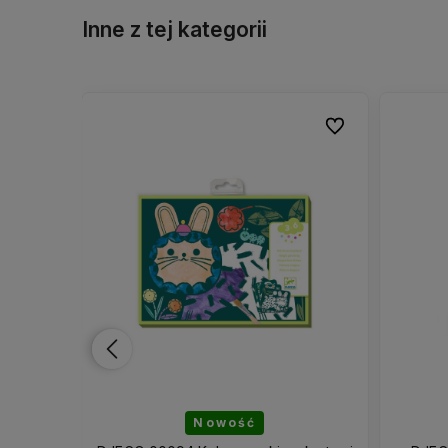
Inne z tej kategorii
Do ulubionych
Do ulubionych
Do ulubionych
Do ulubionych
Nowość