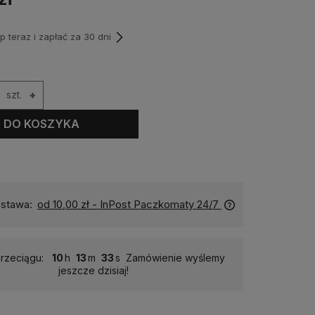
teraz i zapłać za 30 dni
szt.
+
DO KOSZYKA
stawa:
od 10,00 zł
- InPost Paczkomaty 24/7
rzeciągu:
10
13
32
Zamówienie wyślemy
jeszcze dzisiaj!