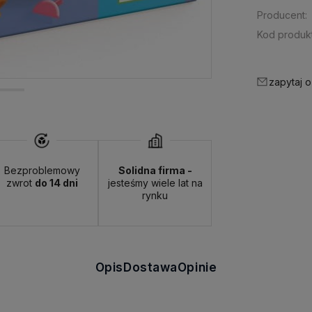
Producent:
Kod produkt
zapytaj o
Bezproblemowy
Solidna firma -
zwrot
do 14 dni
jesteśmy wiele lat na
rynku
Opis
Dostawa
Opinie