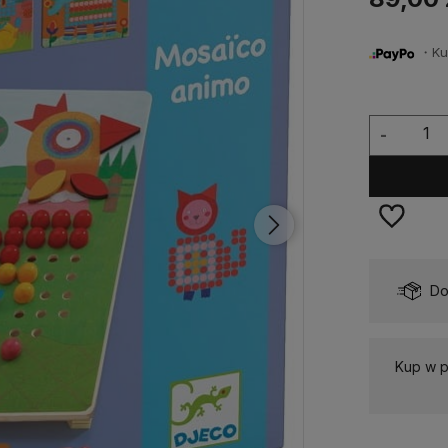
・Kup 
-
Dostępność:
Dostępny
Do
Kup w p