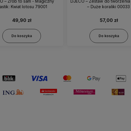
O – Zrób to sam - Magiczny
DJECO – Zestaw do tworzenia b
astik: Kwiat lotosu 79001
– Duże koraliki 00033
49,90 zł
57,00 zł
Do koszyka
Do koszyka