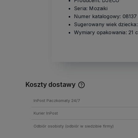
Producent: DJECO
Seria: Mozaiki
Numer katalogowy: 08137
Sugerowany wiek dziecka: 
Wymiary opakowania: 21 c
Koszty dostawy
Cena nie zawiera ewentual
InPost Paczkomaty 24/7
kosztów płatności
Kurier InPost
Odbiór osobisty
(odbiór w siedzibie firmy)