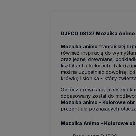
DJECO 08137 Mozaika Animo 
Mozaika animo
francuskiej fir
również inspiracją do wymyślan
oraz jednej drewnianej podkładk
kształtach i kolorach. Tak uzu
można uzupełniać dowolną iloś
krówkę i słonika - który zwierz
Oprócz drewnianej planszy i k
dopasowany został do możliwości
Mozaika animo - Kolorowe obr
prezent dla poznających otacza
Mozaika Animo - Kolorowe ob