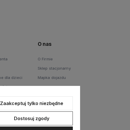
O nas
ienta
O Firmie
Sklep stacjonarny
e dla dzieci
Mapka dojazdu
ości
Zaakceptuj tylko niezbędne
Dostosuj zgody