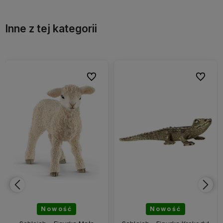
Inne z tej kategorii
bionych
bionych
Do ulubionych
Do ulubionych
Do ulubi
Do ulubi
Nowość
Nowość