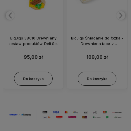
BigJigs 38010 Drewniany
BigJigs Śniadanie do łóżka -
zestaw produktów Deli Set
Drewniana taca z
produktami 28 el. - BJ38040
95,00 zł
109,00 zł
Do koszyka
Do koszyka