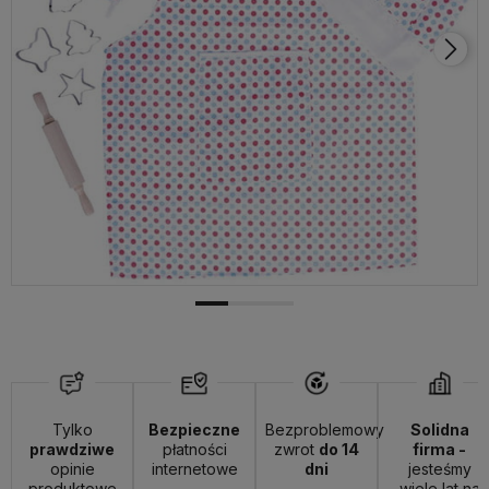
Tylko
Bezpieczne
Bezproblemowy
Solidna
prawdziwe
płatności
zwrot
do 14
firma -
opinie
internetowe
dni
jesteśmy
produktowe
wiele lat na