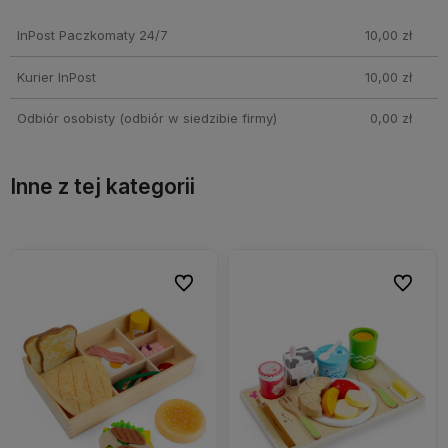
Cena nie zawiera ewentualnych kosztów płatności
InPost Paczkomaty 24/7
10,00 zł
Kurier InPost
10,00 zł
Odbiór osobisty
(odbiór w siedzibie firmy)
0,00 zł
Inne z tej kategorii
bionych
bionych
Do ulubionych
Do ulubionych
Do ulubi
Do ulubi