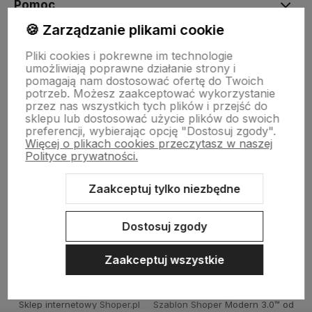
Pomoc
🍪 Zarządzanie plikami cookie
Moje konto
Pliki cookies i pokrewne im technologie
umożliwiają poprawne działanie strony i
pomagają nam dostosować ofertę do Twoich
potrzeb. Możesz zaakceptować wykorzystanie
Płatności i dostawa
przez nas wszystkich tych plików i przejść do
sklepu lub dostosować użycie plików do swoich
preferencji, wybierając opcję "Dostosuj zgody".
Więcej o plikach cookies przeczytasz w naszej
Informacje
Polityce prywatności.
Zaakceptuj tylko niezbędne
O nas
Dostosuj zgody
Zaakceptuj wszystkie
Sklep internetowy Shoper.pl
Szablon Shoper Modern 3.0™
od