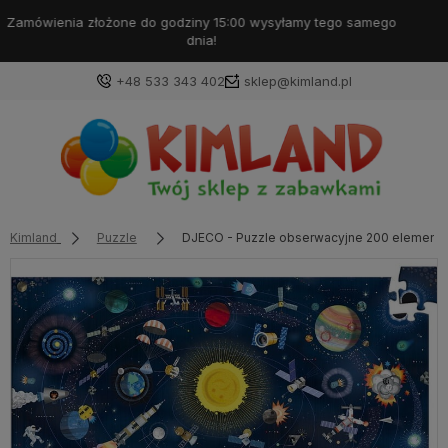
Darmowa dostawa od 99 zł!
+48 533 343 402
sklep@kimland.pl
Kimland
Puzzle
DJECO - Puzzle obserwacyjne 200 element