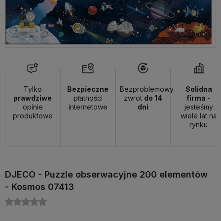
Tylko
Bezpieczne
Bezproblemowy
Solidna
prawdziwe
płatności
zwrot
do 14
firma -
opinie
internetowe
dni
jesteśmy
produktowe
wiele lat na
rynku
DJECO - Puzzle obserwacyjne 200 elementów
- Kosmos 07413