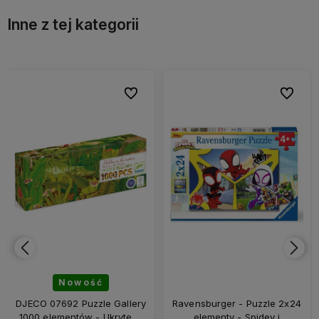
Inne z tej kategorii
bionych
bionych
Do ulubionych
Do ulubionych
Do ulubi
Do ulubi
Nowość
DJECO 07692 Puzzle Gallery
Ravensburger - Puzzle 2x24
1000 elementów - Ukryte w
elementy - Spidey i