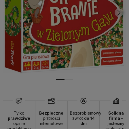
Tylko
Bezpieczne
Bezproblemowy
Solidna
prawdziwe
płatności
zwrot
do 14
firma -
opinie
internetowe
dni
jesteśmy
produktowe
wiele lat na