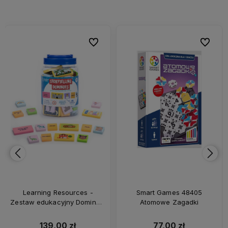
bionych
bionych
Do ulubionych
Do ulubionych
Do ulubi
Do ulubi
Learning Resources -
Smart Games 48405
Zestaw edukacyjny Domino -
Atomowe Zagadki
Rozwój językowy EI-2928
139,00 zł
77,00 zł