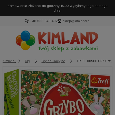
Darmowa dostawa od 99 zł!
+48 533 343 402
sklep@kimland.pl
Kimland
Gry
Gry edukacyjne
TREFL 00988 GRA Grzybo