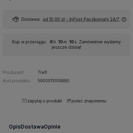
Dostawa:
od 10,00 zł
- InPost Paczkomaty 24/7
Kup w przeciągu:
6
10
10
Zamówienie wyślemy
jeszcze dzisiaj!
Producent:
Trefl
Kod produktu:
5900511009880
zapytaj o produkt
poleć znajomemu
Opis
Dostawa
Opinie