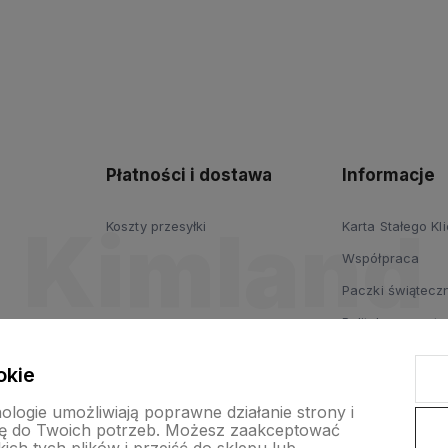
Płatności i dostawa
Informacje
Koszty przesyłki
Karta Stałego Kl
Współpraca
Paczki świąteczn
Polityka prywatn
Regulamin
okie
nologie umożliwiają poprawne działanie strony i
ę do Twoich potrzeb. Możesz zaakceptować