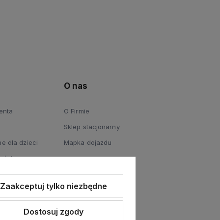
O nas
ienta
O Firmie
Sklep stacjonarny
e dla dzieci
Mapka dojazdu
ości
Zaakceptuj tylko niezbędne
Dostosuj zgody