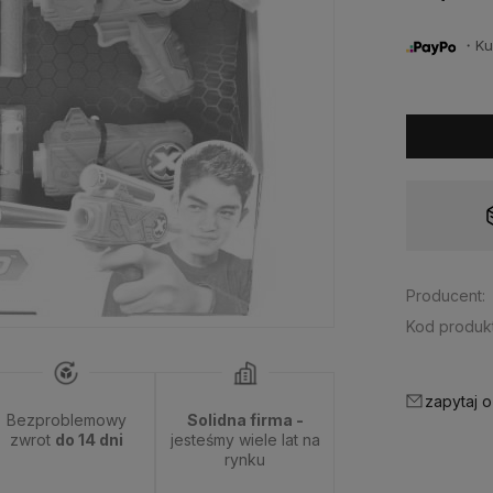
・Kup 
Dostępność:
tymczasowo niedostępny
Producent:
Kod produkt
zapytaj o
Bezproblemowy
Solidna firma -
zwrot
do 14 dni
jesteśmy wiele lat na
rynku