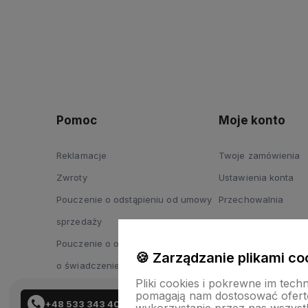
Pomoc
Moje konto
Reklamacje
Twoje zamówienia
Zwroty
Ustawienia konta
Pouczenie o odstąpieniu od umowy
Przechowalnia
sprzedaży
Pouczenie o odstąpieniu od umowy
🍪 Zarządzanie plikami co
o świadczenie usług
Pliki cookies i pokrewne im tech
pomagają nam dostosować ofert
+48 533 343 402