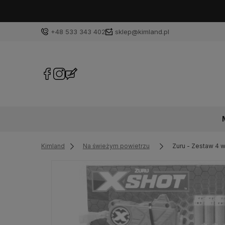
tego samego dnia!
+48 533 343 402
sklep@kimland.pl
Kimland
Na świeżym powietrzu
Zuru - Zestaw 4 w