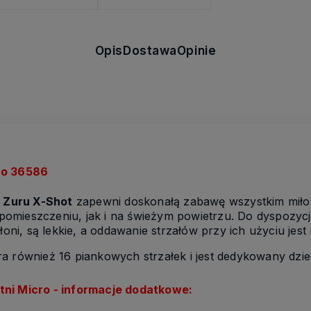
Opis
Dostawa
Opinie
ro 36586
i
Zuru X-Shot
zapewni doskonałą zabawę wszystkim miło
omieszczeniu, jak i na świeżym powietrzu. Do dyspozycji
łoni, są lekkie, a oddawanie strzałów przy ich użyciu jes
a również 16 piankowych strzałek i jest dedykowany dzie
tni Micro - informacje dodatkowe: