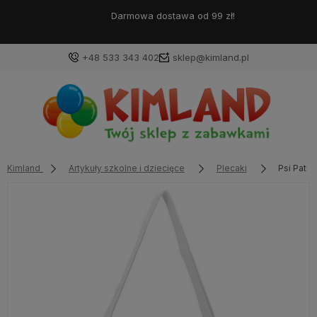
Darmowa dostawa od 99 zł!
+48 533 343 402
sklep@kimland.pl
Kimland
Artykuły szkolne i dziecięce
Plecaki
Psi Patro