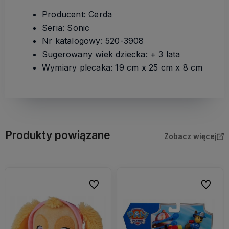
Producent: Cerda
Seria: Sonic
Nr katalogowy: 520-3908
Sugerowany wiek dziecka: + 3 lata
Wymiary plecaka: 19 cm x 25 cm x 8 cm
Produkty powiązane
Zobacz więcej
bionych
Do ulubionych
Do ulubi