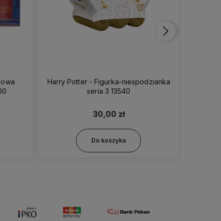
niowa
Harry Potter - Figurka-niespodzianka
Harry 
00
seria 3 13540
30,00 zł
Do koszyka