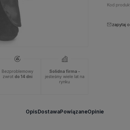
Kod produkt
zapytaj o
Bezproblemowy
Solidna firma -
zwrot
do 14 dni
jesteśmy wiele lat na
rynku
Opis
Dostawa
Powiązane
Opinie