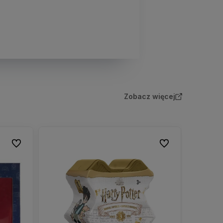
Zobacz więcej
Do ulubionych
Do ulubionych