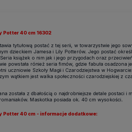
y Potter 40 cm 16302
awia tytułową postać z tej serii, w towarzystwie jego sow
nym dzieckiem Jamesa i Lily Potterów. Jego postać określ
Seria książek o nim jak i jego przygodach oraz przeciwie
ie powstała rónież seria fimów, gdzie fabuła osadzona jes
tni uczniowie Szkoły Magii i Czarodziejstwa w Hogwarcie:
ym wątkiem jest walka społeczności czarodziejskiej z c
a została z dbałością o najdrobniejsze detale postaci i 
eromaniaków. Maskotka posiada ok. 40 cm wysokości.
y Potter 40 cm - informacje dodatkowe: