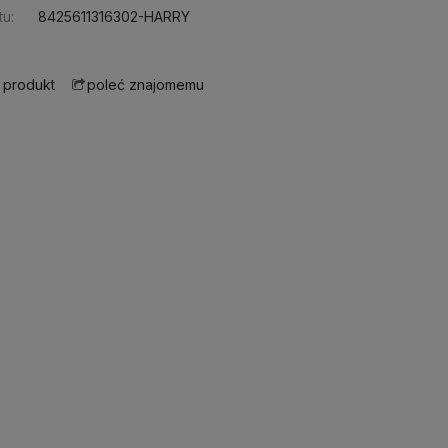
u:
8425611316302-HARRY
 produkt
poleć znajomemu