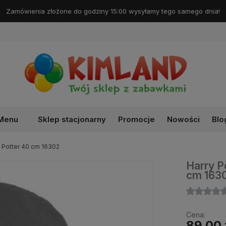
Darmowa dostawa od 99 zł!
Menu
Sklep stacjonarny
Promocje
Nowości
Blo
y Potter 40 cm 16302
Harry P
cm 163
Cena:
89,00 