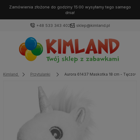
dziny 15:00 wysyłamy tego samego
Darmowa 
dnia!
+48 533 343 402
sklep@kimland.pl
Kimland
Przytulanki
Aurora 61437 Maskotka 18 cm - Tęczowy