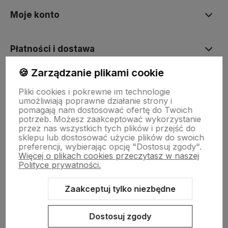
Moje konto
Płatności i dostawa
🍪 Zarządzanie plikami cookie
Informacje
Pliki cookies i pokrewne im technologie
umożliwiają poprawne działanie strony i
pomagają nam dostosować ofertę do Twoich
O nas
potrzeb. Możesz zaakceptować wykorzystanie
przez nas wszystkich tych plików i przejść do
sklepu lub dostosować użycie plików do swoich
preferencji, wybierając opcję "Dostosuj zgody".
Więcej o plikach cookies przeczytasz w naszej
Polityce prywatności.
Zaakceptuj tylko niezbędne
Sklep internetowy Shoper.pl
Szablon Shoper Modern 3.0™
od
GrowCommerce
Dostosuj zgody