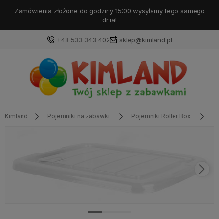
Zamówienia złożone do godziny 15:00 wysyłamy tego samego
dnia!
+48 533 343 402
sklep@kimland.pl
Kimland
Pojemniki na zabawki
Pojemniki Roller Box
KO