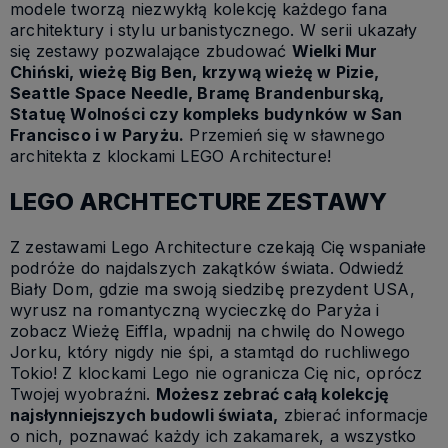
modele tworzą niezwykłą kolekcję każdego fana
architektury i stylu urbanistycznego. W serii ukazały
się zestawy pozwalające zbudować
Wielki Mur
Chiński, wieżę Big Ben, krzywą wieżę w Pizie,
Seattle Space Needle, Bramę Brandenburską,
Statuę Wolności czy kompleks budynków w San
Francisco i w Paryżu.
Przemień się w sławnego
architekta z klockami LEGO Architecture!
LEGO ARCHTECTURE ZESTAWY
Z zestawami Lego Architecture czekają Cię wspaniałe
podróże do najdalszych zakątków świata. Odwiedź
Biały Dom, gdzie ma swoją siedzibę prezydent USA,
wyrusz na romantyczną wycieczkę do Paryża i
zobacz Wieżę Eiffla, wpadnij na chwilę do Nowego
Jorku, który nigdy nie śpi, a stamtąd do ruchliwego
Tokio! Z klockami Lego nie ogranicza Cię nic, oprócz
Twojej wyobraźni.
Możesz zebrać całą kolekcję
najsłynniejszych budowli świata,
zbierać informacje
o nich, poznawać każdy ich zakamarek, a wszystko