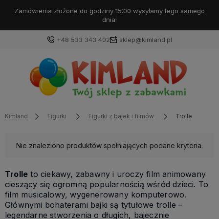
Zamówienia złożone do godziny 15:00 wysyłamy tego samego
dnia!
+48 533 343 402
sklep@kimland.pl
Kimland
Figurki
Figurki z bajek i filmów
Trolle
Nie znaleziono produktów spełniających podane kryteria.
Trolle
to ciekawy, zabawny i uroczy film animowany
cieszący się ogromną popularnością wśród dzieci. To
film musicalowy, wygenerowany komputerowo.
Głównymi bohaterami bajki są tytułowe trolle –
legendarne stworzenia o długich, bajecznie