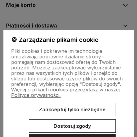
Moje konto
Płatności i dostawa
🍪 Zarządzanie plikami cookie
Informacje
Pliki cookies i pokrewne im technologie
umożliwiają poprawne działanie strony i
pomagają nam dostosować ofertę do Twoich
O nas
potrzeb. Możesz zaakceptować wykorzystanie
przez nas wszystkich tych plików i przejść do
sklepu lub dostosować użycie plików do swoich
preferencji, wybierając opcję "Dostosuj zgody".
Więcej o plikach cookies przeczytasz w naszej
Polityce prywatności.
Zaakceptuj tylko niezbędne
Sklep internetowy Shoper.pl
Szablon Shoper Modern 3.0™
od
GrowCommerce
Dostosuj zgody