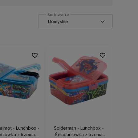
Do ulubionych
Do ulubionych
Brainrot - Lunchbox -
Spiderman - Lunchbox -
aniówka z trzema
Śniadaniówka z trzema