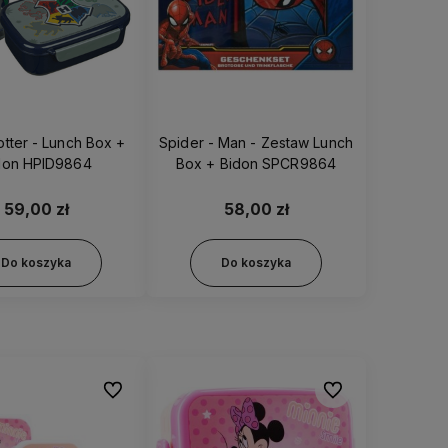
otter - Lunch Box +
Spider - Man - Zestaw Lunch
bidon HPID9864
Box + Bidon SPCR9864
59,00 zł
58,00 zł
Do koszyka
Do koszyka
Do ulubionych
Do ulubionych