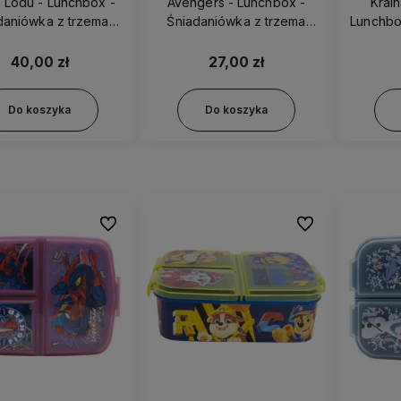
a Lodu - Lunchbox -
Avengers - Lunchbox -
Krai
daniówka z trzema
Śniadaniówka z trzema
Lunchbo
nymi przegródkami
osobnymi przegródkami
tr
81099
80120
prze
40,00 zł
27,00 zł
Do koszyka
Do koszyka
Do ulubionych
Do ulubionych