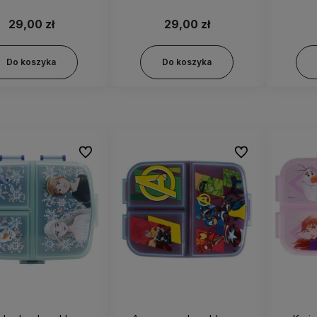
przegródkami 14120
prze
29,00 zł
29,00 zł
Do koszyka
Do koszyka
Do ulubionych
Do ulubionych