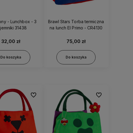
hbox - 3
Brawl Stars Torba termiczna
jemniki 31438
na lunch El Primo - CR4130
32,00 zł
75,00 zł
Do koszyka
Do koszyka
Do ulubionych
Do ulubionych