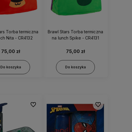
ars Torba termiczna
Brawl Stars Torba termiczna
nch Nita - CR4132
na lunch Spike - CR4131
75,00 zł
75,00 zł
Do koszyka
Do koszyka
Do ulubionych
Do ulubionych