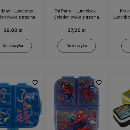
 - Lunchbox -
Psi Patrol - Lunchbox -
Krai
daniówka z trzema
Śniadaniówka z trzema
Lunchbo
nymi przegródkami
przegródkami 81620
tr
83520
29,00 zł
27,00 zł
Do koszyka
Do koszyka
Do ulubionych
Do ulubionych