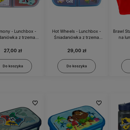
 Lunchbox -
Hot Wheels - Lunchbox -
Brawl St
daniówka z trzema
Śniadaniówka z trzema
na lu
egródkami 08020
przegródkami 85820
27,00 zł
29,00 zł
Do koszyka
Do koszyka
Do ulubionych
Do ulubionych