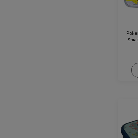
Pokemony -
Śnia
prz