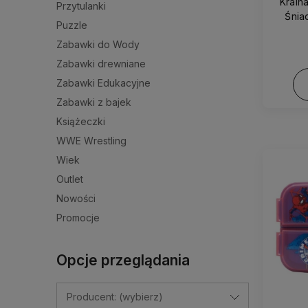
Krain
Przytulanki
Śnia
Puzzle
osob
Zabawki do Wody
Zabawki drewniane
Zabawki Edukacyjne
Zabawki z bajek
Książeczki
WWE Wrestling
Wiek
Outlet
Nowości
Promocje
Opcje przeglądania
Producent: (wybierz)