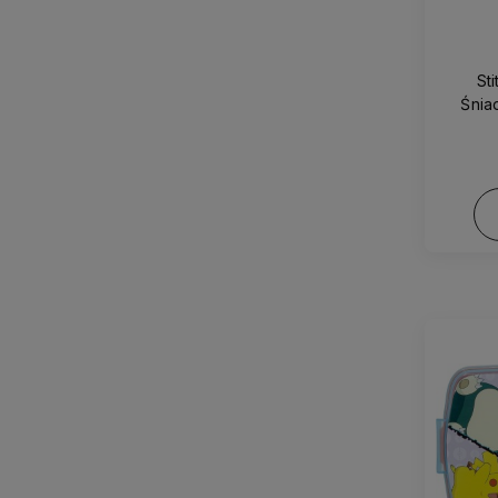
St
Śnia
osob