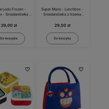
na Lodu Frozen -
Super Mario - Lunchbox -
x - Śniadaniówka z
Śniadaniówka z trzema
zema osobnymi
przegródkami 21420
przegródkami 81020
29,00 zł
29,00 zł
Do koszyka
Do koszyka
Do ulubionych
Do ulubionych