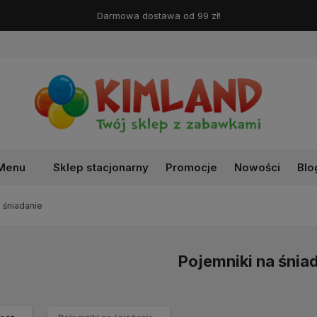
Darmowa dostawa od 99 zł!
Menu
Sklep stacjonarny
Promocje
Nowości
Blo
 śniadanie
Pojemniki na śnia