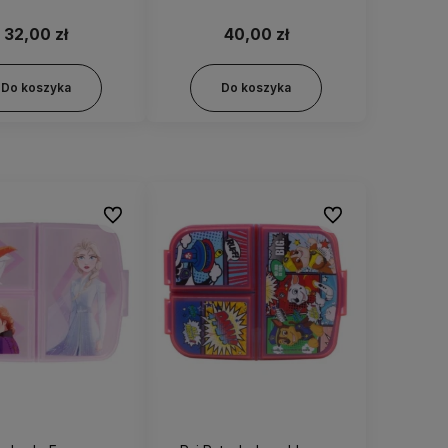
gródkami 20410
osobnymi przegródkami
83599
32,00 zł
40,00 zł
Do koszyka
Do koszyka
Do ulubionych
Do ulubionych